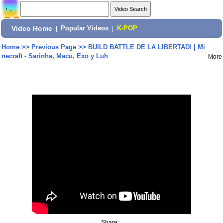
Video Home
|
Popular Videos
|
K-POP
Home
>>
Previous Page
>>
BUILD BATTLE DE LA LIBERTAD! | Mi
necraft - Sarinha, Macu, Exo y Luh
More
Share: