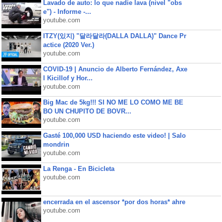
Lavado de auto: lo que nadie lava (nivel "obs
e") - Informe -...
youtube.com
ITZY(있지) "달라달라(DALLA DALLA)" Dance Pr
actice (2020 Ver.)
youtube.com
COVID-19 | Anuncio de Alberto Fernández, Axe
l Kicillof y Hor...
youtube.com
Big Mac de 5kg!!! SI NO ME LO COMO ME BE
BO UN CHUPITO DE BOVR...
youtube.com
Gasté 100,000 USD haciendo este video! | Salo
mondrin
youtube.com
La Renga - En Bicicleta
youtube.com
encerrada en el ascensor *por dos horas* ahre
youtube.com