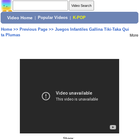
Video Home
|
Popular Videos
|
K-POP
Home
>>
Previous Page
>>
Juegos Infantiles Gallina Tiki-Taka Qui
ta Plumas
More
Share: