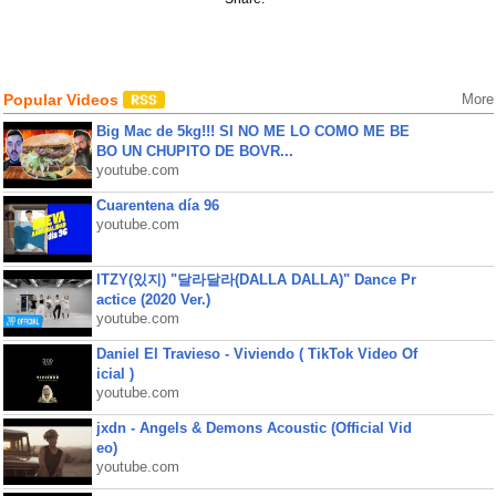
Popular Videos
More
Big Mac de 5kg!!! SI NO ME LO COMO ME BE
BO UN CHUPITO DE BOVR...
youtube.com
Cuarentena día 96
youtube.com
ITZY(있지) "달라달라(DALLA DALLA)" Dance Pr
actice (2020 Ver.)
youtube.com
Daniel El Travieso - Viviendo ( TikTok Video Of
icial )
youtube.com
jxdn - Angels & Demons Acoustic (Official Vid
eo)
youtube.com