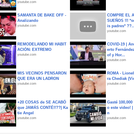
youtube.com
SAMANTA DE BAKE OFF -
COMPRE EL A
Analizando
SUEÑOS !!! *s
youtube.com
is padres* ??..
youtube.com
REMODELANDO MI HABIT
COVID-19 | An
ACIÓN: EXTREMO
erto Fernández
youtube.com
of y Hor...
youtube.com
MIS VECINOS PENSARON
ROMA - Lionel
QUE ERA UN LADRON
ra Chediak (Vi
youtube.com
youtube.com
+20 COSAS de SE ACABÓ
Gasté 100,000
que JAMÁS CONTÉ!!??| Ka
o este video! 
tie Angel
n
youtube.com
youtube.com