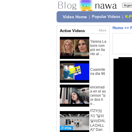
Video Home
|
Popular Videos
|
K-
Home
>>
Active Videos
More
Yanina La
torre rom
pió en lla
nto al ...
Cuarente
na día 96
encerrad
a en el as
censor *p
or dos h
o...
ITZY(있
지) "달라
달라(DAL
LA DALL
A)" Dan