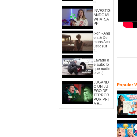
c...
INVESTIG
ANDO MI
WHATSA
PP
jxdn - Ang
els & De
mons Aco
ustic (Of
f...
Lavado d
e auto: lo
que nadie
lava (...
JUGAND
Popular 
O UN JU
EGO DE
TERROR
POR PRI
ME...