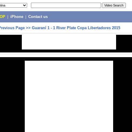
POP
|
iPhone
|
Contact us
Previous Page
>>
Guaraní 1 - 1 River Plate Copa Libertadores 2015