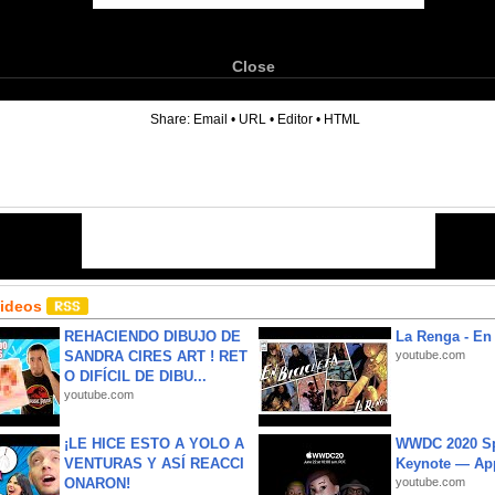
Close
6
Share:
Email
•
URL
•
Editor
•
HTML
Videos
REHACIENDO DIBUJO DE
La Renga - En 
SANDRA CIRES ART ! RET
youtube.com
O DIFÍCIL DE DIBU...
youtube.com
¡LE HICE ESTO A YOLO A
WWDC 2020 Sp
VENTURAS Y ASÍ REACCI
Keynote — Ap
ONARON!
youtube.com