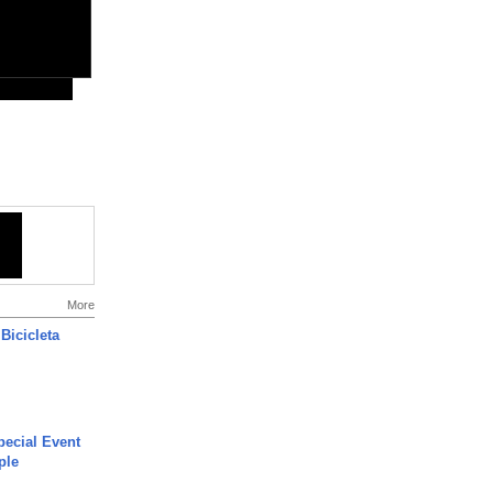
More
Bicicleta
ecial Event
ple