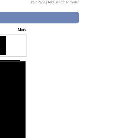
Start Page
|
Add Search Provider
More