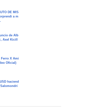
UTO DE MIS
orprendi a m
.
uncio de Alb
, Axel Kicill
 Ferro X Ami
deo Oficial)
 USD haciend
| Salomondri