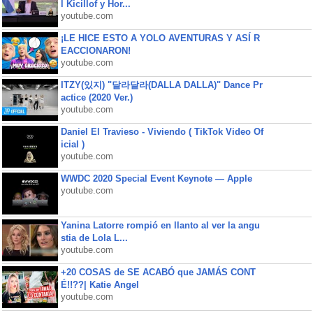
l Kicillof y Hor...
youtube.com
¡LE HICE ESTO A YOLO AVENTURAS Y ASÍ R
EACCIONARON!
youtube.com
ITZY(있지) "달라달라(DALLA DALLA)" Dance Pr
actice (2020 Ver.)
youtube.com
Daniel El Travieso - Viviendo ( TikTok Video Of
icial )
youtube.com
WWDC 2020 Special Event Keynote — Apple
youtube.com
Yanina Latorre rompió en llanto al ver la angu
stia de Lola L...
youtube.com
+20 COSAS de SE ACABÓ que JAMÁS CONT
É!!??| Katie Angel
youtube.com