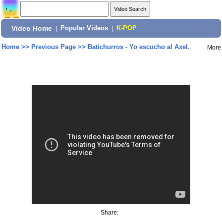
Video Home
|
Popular Videos
|
K-POP
Home
>>
Previous Page
>>
Batichurros - Yo escucho al Axel.
More
Share: