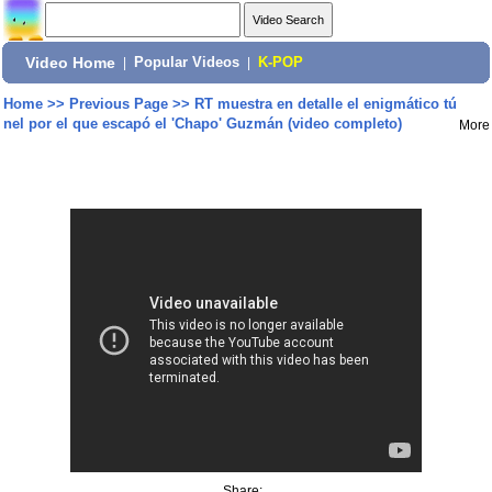
Video Home
|
Popular Videos
|
K-POP
Home
>>
Previous Page
>>
RT muestra en detalle el enigmático tú
nel por el que escapó el 'Chapo' Guzmán (video completo)
More
Share: