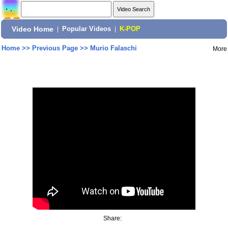
Video Home
|
Popular Videos
|
K-POP
Home
>>
Previous Page
>>
Murio Falaschi
More
Share: