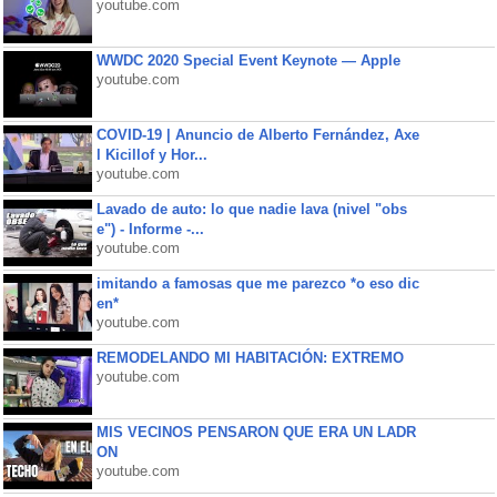
youtube.com
WWDC 2020 Special Event Keynote — Apple
youtube.com
COVID-19 | Anuncio de Alberto Fernández, Axe
l Kicillof y Hor...
youtube.com
Lavado de auto: lo que nadie lava (nivel "obs
e") - Informe -...
youtube.com
imitando a famosas que me parezco *o eso dic
en*
youtube.com
REMODELANDO MI HABITACIÓN: EXTREMO
youtube.com
MIS VECINOS PENSARON QUE ERA UN LADR
ON
youtube.com