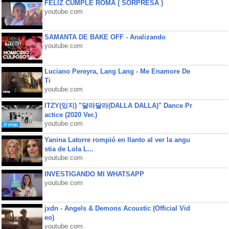
FELIZ CUMPLE ROMA ( SORPRESA )
youtube.com
SAMANTA DE BAKE OFF - Analizando
youtube.com
Luciano Pereyra, Lang Lang - Me Enamore De
Ti
youtube.com
ITZY(있지) "달라달라(DALLA DALLA)" Dance Pr
actice (2020 Ver.)
youtube.com
Yanina Latorre rompió en llanto al ver la angu
stia de Lola L...
youtube.com
INVESTIGANDO MI WHATSAPP
youtube.com
jxdn - Angels & Demons Acoustic (Official Vid
eo)
youtube.com