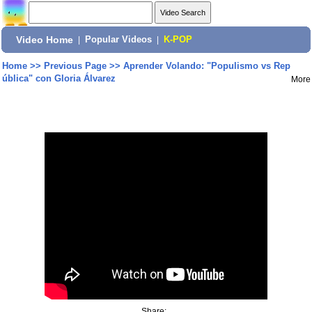
Video Home
|
Popular Videos
|
K-POP
Home
>>
Previous Page
>>
Aprender Volando: "Populismo vs Rep
ública" con Gloria Álvarez
More
Share: