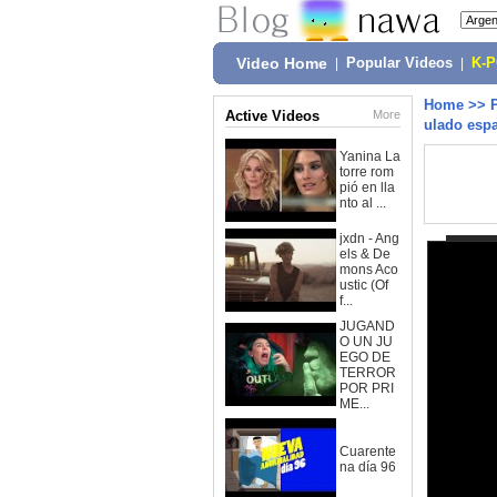
Video Home
|
Popular Videos
|
K-
Home
>>
Active Videos
More
ulado esp
Yanina La
torre rom
pió en lla
nto al ...
jxdn - Ang
els & De
mons Aco
ustic (Of
f...
JUGAND
O UN JU
EGO DE
TERROR
POR PRI
ME...
Cuarente
na día 96