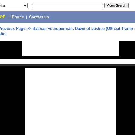
POP
|
iPhone
|
Contact us
Previous Page
>>
Batman vs Superman: Dawn of Justice (Official Trailer 
añol