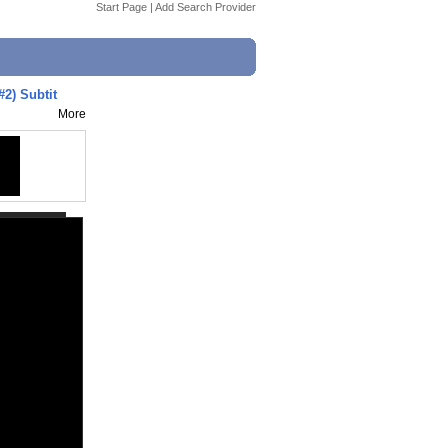
Start Page
|
Add Search Provider
#2) Subtit
More