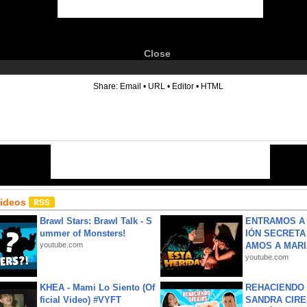
Close
6
Share:
Email
•
URL
•
Editor
•
HTML
Videos
Brawl Stars: Brawl Talk - S
ENTRAMOS A 
ummer of Monsters!
IÓN SECRETA
youtube.com
AMOS A MARIA
youtube.com
KHEA - Mami Lo Siento (Of
REHACIENDO 
ficial Video) #VYFT
SANDRA CIRE