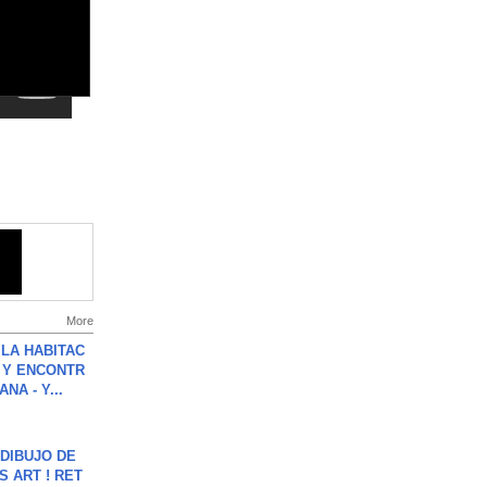
More
LA HABITAC
 Y ENCONTR
NA - Y...
DIBUJO DE
S ART ! RET