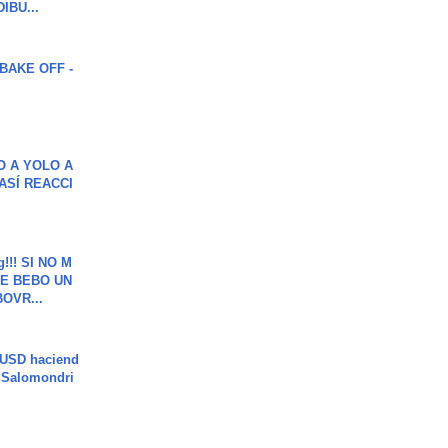
DIBU...
BAKE OFF -
O A YOLO A
ASÍ REACCI
g!!! SI NO M
E BEBO UN
OVR...
 USD haciend
| Salomondri