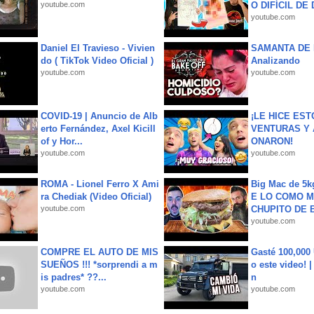
youtube.com
O DIFÍCIL DE 
youtube.com
Daniel El Travieso - Vivien
SAMANTA DE 
do ( TikTok Video Oficial )
Analizando
youtube.com
youtube.com
COVID-19 | Anuncio de Alb
¡LE HICE EST
erto Fernández, Axel Kicill
VENTURAS Y 
of y Hor...
ONARON!
youtube.com
youtube.com
ROMA - Lionel Ferro X Ami
Big Mac de 5k
ra Chediak (Video Oficial)
E LO COMO M
youtube.com
CHUPITO DE B
youtube.com
COMPRE EL AUTO DE MIS
Gasté 100,000
SUEÑOS !!! *sorprendi a m
o este video! 
is padres* ??...
n
youtube.com
youtube.com