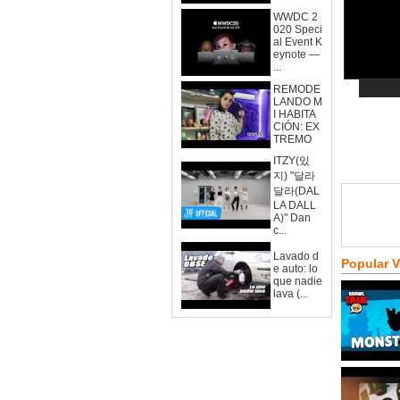
WWDC 2
020 Speci
al Event K
eynote —
...
REMODE
LANDO M
I HABITA
CIÓN: EX
TREMO
ITZY(있
지) "달라
달라(DAL
LA DALL
A)" Dan
c...
Lavado d
Popular 
e auto: lo
que nadie
lava (...