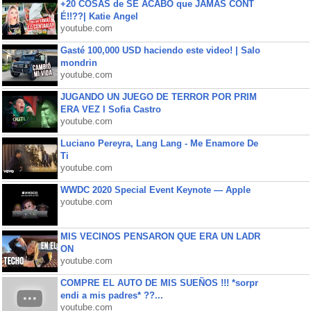
+20 COSAS de SE ACABÓ que JAMÁS CONT
É!!??| Katie Angel
youtube.com
Gasté 100,000 USD haciendo este video! | Salo
mondrin
youtube.com
JUGANDO UN JUEGO DE TERROR POR PRIM
ERA VEZ l Sofia Castro
youtube.com
Luciano Pereyra, Lang Lang - Me Enamore De
Ti
youtube.com
WWDC 2020 Special Event Keynote — Apple
youtube.com
MIS VECINOS PENSARON QUE ERA UN LADR
ON
youtube.com
COMPRE EL AUTO DE MIS SUEÑOS !!! *sorpr
endi a mis padres* ??...
youtube.com