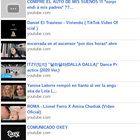
COMPRE EL AUTO DE MIS SUEÑOS !!! *sorpr
endi a mis padres* ??...
youtube.com
Daniel El Travieso - Viviendo ( TikTok Video Of
icial )
youtube.com
encerrada en el ascensor *por dos horas* ahre
youtube.com
ITZY(있지) "달라달라(DALLA DALLA)" Dance Pr
actice (2020 Ver.)
youtube.com
Yanina Latorre rompió en llanto al ver la angu
stia de Lola L...
youtube.com
ROMA - Lionel Ferro X Amira Chediak (Video
Oficial)
youtube.com
COMUNICADO OXEY
youtube.com