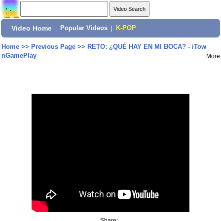
Video Home
|
Popular Videos
|
K-POP
Home
>>
Previous Page
>>
RETO: ¿QUÉ HAY EN MI BOCA? - iTow
nGamePlay
More
Share: