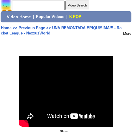
Video Home
|
Popular Videos
|
K-POP
Home
>>
Previous Page
>>
UNA REMONTADA EPIQUISIMA!!! - Ro
cket League - NexxuzWorld
More
Share: