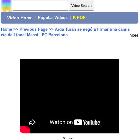
Video Home
|
Popular Videos
|
K-POP
Home
>>
Previous Page
>>
Arda Turan se negó a firmar una camis
eta de Lionel Messi | FC Barcelona
More
Share: