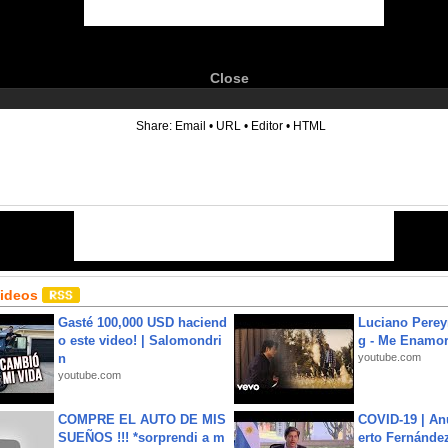
Close
6
Share:
Email
•
URL
•
Editor
•
HTML
Videos
Gasté 100,000 USD haciend
Luciano Perey
o este video! | Salomondri
g - Me Enamor
n
youtube.com
youtube.com
COMPRE EL AUTO DE MIS
COVID-19 | An
SUEÑOS !!! *sorprendi a m
erto Fernández