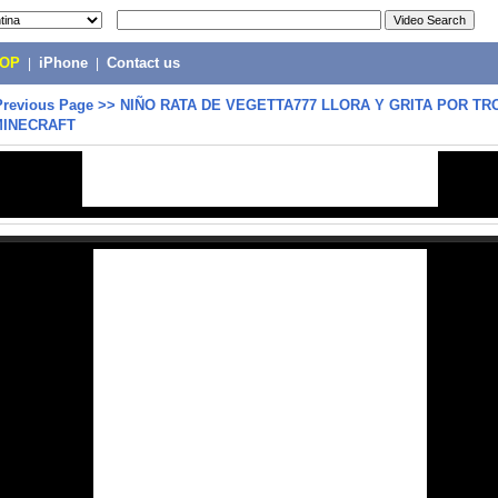
POP
|
iPhone
|
Contact us
Previous Page
>>
NIÑO RATA DE VEGETTA777 LLORA Y GRITA POR TR
MINECRAFT