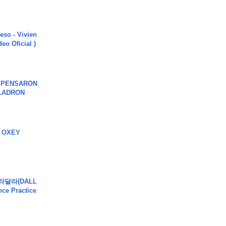
ieso - Vivien
eo Oficial )
S PENSARON
LADRON
 OXEY
달라달라(DALL
ce Practice