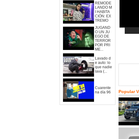
REMODE
LANDO M
I HABITA
CIÓN: EX
TREMO
JUGAND
O UN JU
EGO DE
TERROR
POR PRI
ME...
Lavado d
e auto: lo
que nadie
lava (...
Cuarente
Popular 
na día 96