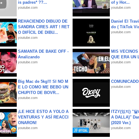
is padres* ??...
of y Hor...
youtube.com
youtube.com
REHACIENDO DIBUJO DE
Daniel El Trav
SANDRA CIRES ART ! RET
do ( TikTok Vid
O DIFÍCIL DE DIBU...
youtube.com
youtube.com
SAMANTA DE BAKE OFF -
MIS VECINO
Analizando
QUE ERA UN 
youtube.com
youtube.com
Big Mac de 5kg!!! SI NO M
COMUNICADO
E LO COMO ME BEBO UN
youtube.com
CHUPITO DE BOVR...
youtube.com
¡LE HICE ESTO A YOLO A
ITZY(있지) "
VENTURAS Y ASÍ REACCI
A DALLA)" Dan
ONARON!
(2020 Ver.)
youtube.com
youtube.com