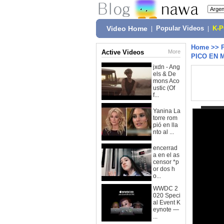
Video Home
|
Popular Videos
|
K-
Home
>>
Active Videos
More
PICO EN 
jxdn - Ang
els & De
mons Aco
ustic (Of
f...
Yanina La
torre rom
pió en lla
nto al ...
encerrad
a en el as
censor *p
or dos h
o...
WWDC 2
020 Speci
al Event K
eynote —
...