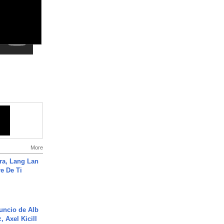
More
ra, Lang Lan
e De Ti
uncio de Alb
, Axel Kicill