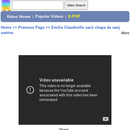
Video Home
|
Popular Videos
|
K-POP
Home
>>
Previous Page
>>
Emilia Claudeville sacó chapa de sanj
uanina
More
Share: