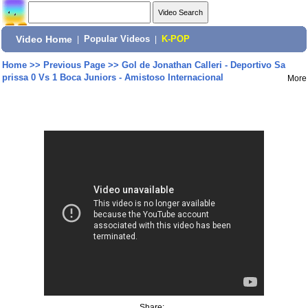
Video Home
|
Popular Videos
|
K-POP
Home
>>
Previous Page
>>
Gol de Jonathan Calleri - Deportivo Sa
prissa 0 Vs 1 Boca Juniors - Amistoso Internacional
More
Share: