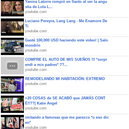
Yanina Latorre rompió en llanto al ver la angu
stia de Lola L...
youtube.com
Luciano Pereyra, Lang Lang - Me Enamore De
Ti
youtube.com
Gasté 100,000 USD haciendo este video! | Salo
mondrin
youtube.com
COMPRE EL AUTO DE MIS SUEÑOS !!! *sorpr
endi a mis padres* ??...
youtube.com
REMODELANDO MI HABITACIÓN: EXTREMO
youtube.com
+20 COSAS de SE ACABÓ que JAMÁS CONT
É!!??| Katie Angel
youtube.com
imitando a famosas que me parezco *o eso dic
en*
youtube.com