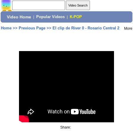
Video Home
|
Popular Videos
|
K-POP
Home
>>
Previous Page
>>
El clip de River 0 - Rosario Central 2
More
Share: