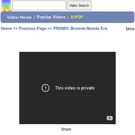
Video Home
|
Popular Videos
|
K-POP
Home
>>
Previous Page
>>
PROMO: Bromita Nomás Era
More
Share: