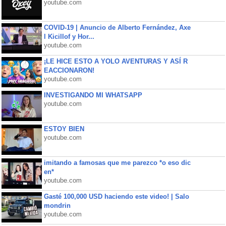
youtube.com
COVID-19 | Anuncio de Alberto Fernández, Axe
l Kicillof y Hor...
youtube.com
¡LE HICE ESTO A YOLO AVENTURAS Y ASÍ R
EACCIONARON!
youtube.com
INVESTIGANDO MI WHATSAPP
youtube.com
ESTOY BIEN
youtube.com
imitando a famosas que me parezco *o eso dic
en*
youtube.com
Gasté 100,000 USD haciendo este video! | Salo
mondrin
youtube.com