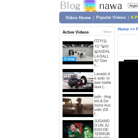
Video Home
|
Popular Videos
|
K-
Home
>>
Active Videos
More
ITZY(있
지) "달라
달라(DAL
LA DALL
A)" Dan
c...
Lavado d
e auto: lo
que nadie
lava (...
jxdn - Ang
els & De
mons Aco
ustic (Of
f...
JUGAND
O UN JU
EGO DE
TERROR