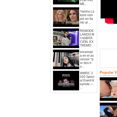
POR PRI
ME...
Yanina La
torre rom
pió en lla
nto al ...
REMODE
LANDO M
I HABITA
CIÓN: EX
TREMO
encerrad
a en el as
censor *p
or dos h
o...
Popular 
WWDC 2
020 Speci
al Event K
eynote —
...