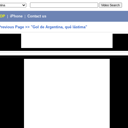
POP
|
iPhone
|
Contact us
Previous Page
>>
"Gol de Argentina, qué lástima"