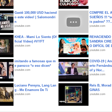
Gasté 100,000 USD haciend
COMPRE EL A
o este video! | Salomondri
SUEÑOS !!! *s
n
is padres* ??..
youtube.com
youtube.com
KHEA - Mami Lo Siento (Of
REHACIENDO 
ficial Video) #VYFT
SANDRA CIRE
youtube.com
O DIFÍCIL DE 
youtube.com
imitando a famosas que m
COVID-19 | An
e parezco *o eso dicen*
erto Fernández
youtube.com
of y Hor...
youtube.com
Luciano Pereyra, Lang Lan
Rels B, Morad
g - Me Enamore De Ti
GINAS
youtube.com
youtube.com