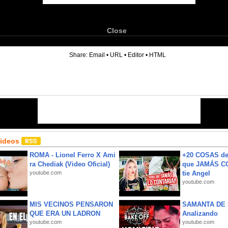
Close
6
Share:
Email
•
URL
•
Editor
•
HTML
Videos
ROMA - Lionel Ferro X Ami
+20 COSAS d
ra Chediak (Video Oficial)
que JAMÁS CO
youtube.com
tie Angel
youtube.com
MIS VECINOS PENSARON
SAMANTA DE 
QUE ERA UN LADRON
Analizando
youtube.com
youtube.com