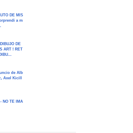
UTO DE MIS
orprendi a m
.
DIBUJO DE
S ART ! RET
DIBU...
uncio de Alb
, Axel Kicill
 - NO TE IMA