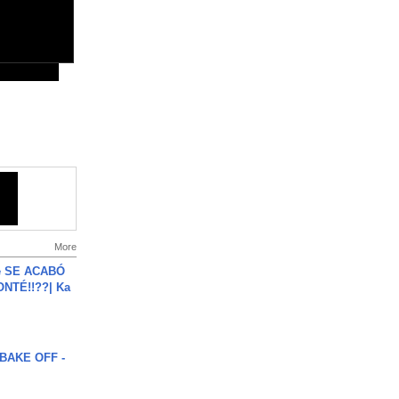
More
e SE ACABÓ
NTÉ!!??| Ka
BAKE OFF -