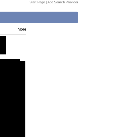
Start Page
|
Add Search Provider
More