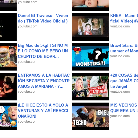
youtube.com
Daniel El Travieso - Vivien
KHEA - Mami L
do ( TikTok Video Oficial )
ficial Video) 
youtube.com
youtube.com
Big Mac de 5kg!!! SI NO M
Brawl Stars: B
E LO COMO ME BEBO UN
ummer of Mon
CHUPITO DE BOVR...
youtube.com
youtube.com
ENTRAMOS A LA HABITAC
+20 COSAS d
IÓN SECRETA Y ENCONTR
que JAMÁS CO
AMOS A MARIANA - Y...
tie Angel
youtube.com
youtube.com
¡LE HICE ESTO A YOLO A
MIS VECINO
VENTURAS Y ASÍ REACCI
QUE ERA UN 
ONARON!
youtube.com
youtube.com