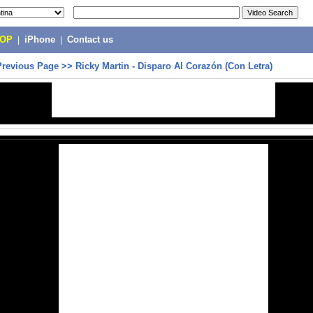
POP
|
iPhone
|
Contact us
Previous Page
>>
Ricky Martin - Disparo Al Corazón (Con Letra)