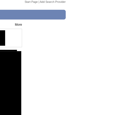
Start Page
|
Add Search Provider
More