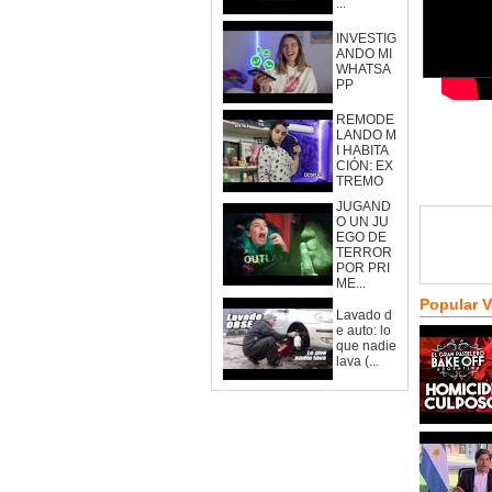
...
INVESTIG
ANDO MI
WHATSA
PP
REMODE
LANDO M
I HABITA
CIÓN: EX
TREMO
JUGAND
O UN JU
EGO DE
TERROR
POR PRI
ME...
Popular 
Lavado d
e auto: lo
que nadie
lava (...