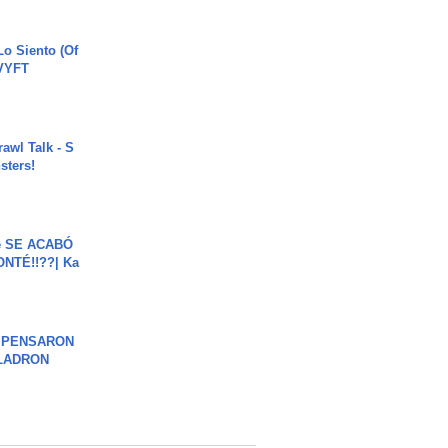
o Siento (Of
#VYFT
rawl Talk - S
sters!
e SE ACABÓ
NTÉ!!??| Ka
S PENSARON
LADRON