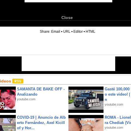
Close
6
Share:
Email
•
URL
•
Editor
•
HTML
Videos
SAMANTA DE BAKE OFF -
Gasté 100,000
Analizando
o este video! 
youtube.com
n
youtube.com
COVID-19 | Anuncio de Alb
ROMA - Lionel
erto Fernández, Axel Kicill
ra Chediak (Vi
of y Hor...
youtube.com