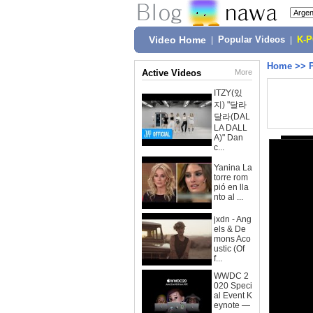
Video Home
|
Popular Videos
|
K-
Home
>>
Active Videos
More
ITZY(있
지) "달라
달라(DAL
LA DALL
A)" Dan
c...
Yanina La
torre rom
pió en lla
nto al ...
jxdn - Ang
els & De
mons Aco
ustic (Of
f...
WWDC 2
020 Speci
al Event K
eynote —