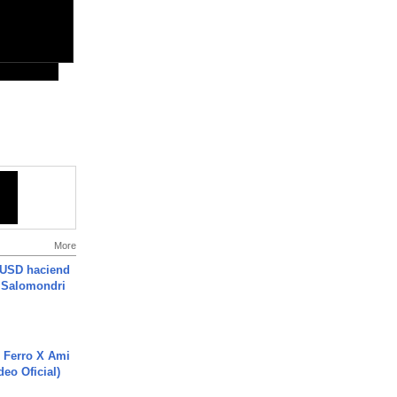
More
 USD haciend
| Salomondri
 Ferro X Ami
deo Oficial)