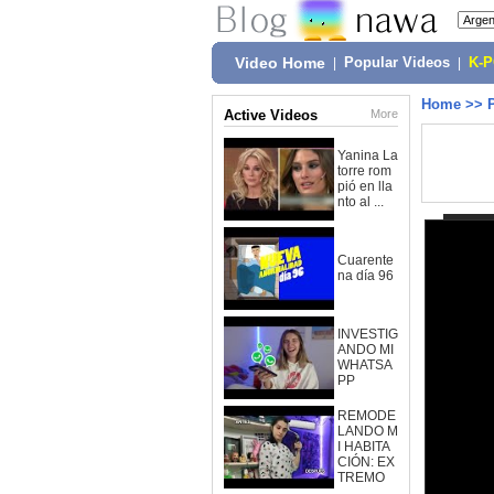
Video Home
|
Popular Videos
|
K-
Home
>>
Active Videos
More
Yanina La
torre rom
pió en lla
nto al ...
Cuarente
na día 96
INVESTIG
ANDO MI
WHATSA
PP
REMODE
LANDO M
I HABITA
CIÓN: EX
TREMO