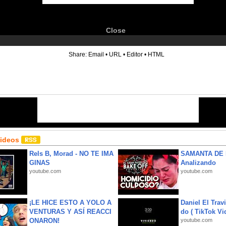
Close
6
Share:
Email
•
URL
•
Editor
•
HTML
Videos
Rels B, Morad - NO TE IMA
SAMANTA DE 
GINAS
Analizando
youtube.com
youtube.com
¡LE HICE ESTO A YOLO A
Daniel El Trav
VENTURAS Y ASÍ REACCI
do ( TikTok Vid
ONARON!
youtube.com