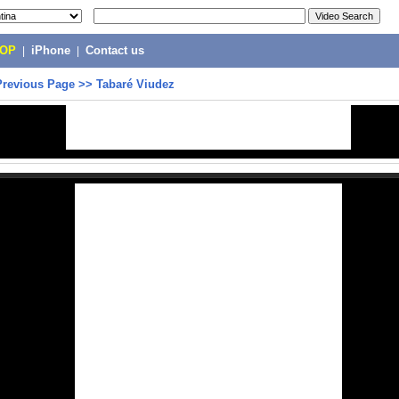
POP
|
iPhone
|
Contact us
Previous Page
>>
Tabaré Viudez