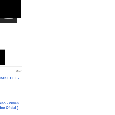
More
BAKE OFF -
ieso - Vivien
eo Oficial )