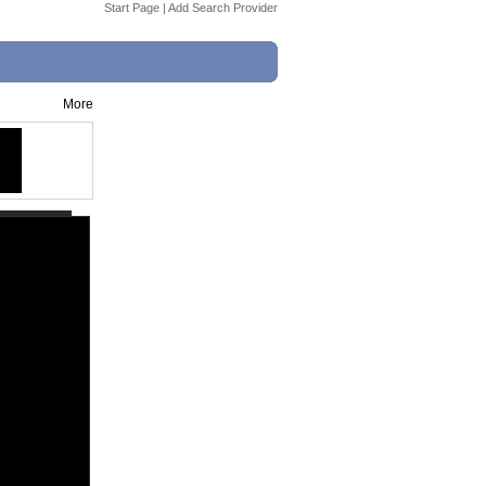
Start Page
|
Add Search Provider
More