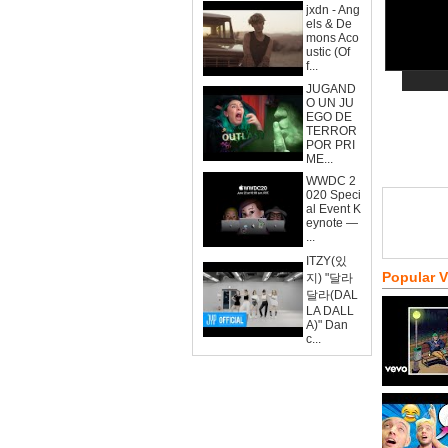
jxdn - Ang
els & De
mons Aco
ustic (Of
f...
JUGAND
O UN JU
EGO DE
TERROR
POR PRI
ME...
WWDC 2
020 Speci
al Event K
eynote —
...
ITZY(있
Popular 
지) "달라
달라(DAL
LA DALL
A)" Dan
c...