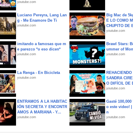
youtube.com
Luciano Pereyra, Lang Lan
Big Mac de 5k
g - Me Enamore De Ti
E LO COMO M
youtube.com
CHUPITO DE B
youtube.com
imitando a famosas que m
Brawl Stars: B
e parezco *o eso dicen*
ummer of Mon
youtube.com
youtube.com
La Renga - En Bicicleta
REHACIENDO 
youtube.com
SANDRA CIRE
O DIFÍCIL DE 
youtube.com
ENTRAMOS A LA HABITAC
Gasté 100,000
IÓN SECRETA Y ENCONTR
o este video! 
AMOS A MARIANA - Y...
n
youtube.com
youtube.com