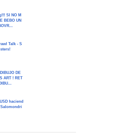
g!!! SI NO M
E BEBO UN
OVR...
rawl Talk - S
sters!
DIBUJO DE
S ART ! RET
DIBU...
 USD haciend
| Salomondri