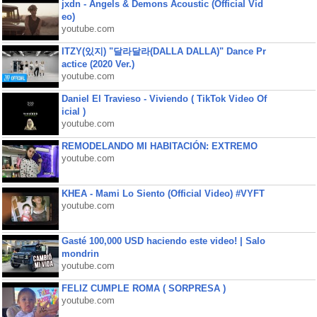
jxdn - Angels & Demons Acoustic (Official Vid
eo)
youtube.com
ITZY(있지) "달라달라(DALLA DALLA)" Dance Pr
actice (2020 Ver.)
youtube.com
Daniel El Travieso - Viviendo ( TikTok Video Of
icial )
youtube.com
REMODELANDO MI HABITACIÓN: EXTREMO
youtube.com
KHEA - Mami Lo Siento (Official Video) #VYFT
youtube.com
Gasté 100,000 USD haciendo este video! | Salo
mondrin
youtube.com
FELIZ CUMPLE ROMA ( SORPRESA )
youtube.com