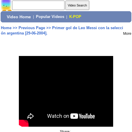
Video Home
|
Popular Videos
|
K-POP
Home
>>
Previous Page
>>
Primer gol de Leo Messi con la selecci
ón argentina [29-06-2004].
More
Share: