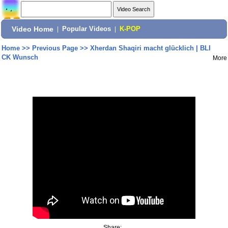
Video Home
|
Popular Videos
|
K-POP
Home
>>
Previous Page
>>
Xherdan Shaqiri macht glücklich | BLI
CK Wunsch
More
Share: