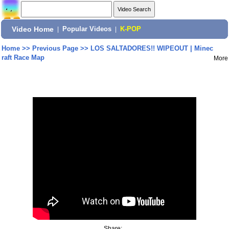
Video Home
|
Popular Videos
|
K-POP
Home
>>
Previous Page
>>
LOS SALTADORES!! WIPEOUT | Minec
raft Race Map
More
Share: