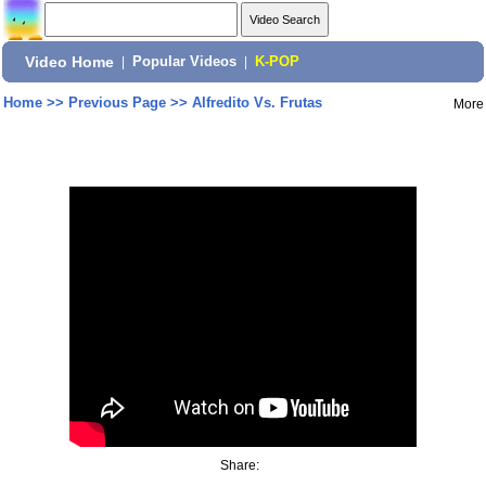
Video Home
|
Popular Videos
|
K-POP
Home
>>
Previous Page
>>
Alfredito Vs. Frutas
More
Share: