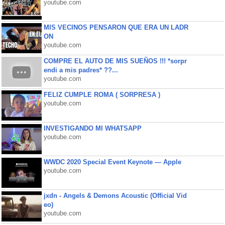
youtube.com
MIS VECINOS PENSARON QUE ERA UN LADR
ON
youtube.com
COMPRE EL AUTO DE MIS SUEÑOS !!! *sorpr
endi a mis padres* ??...
youtube.com
FELIZ CUMPLE ROMA ( SORPRESA )
youtube.com
INVESTIGANDO MI WHATSAPP
youtube.com
WWDC 2020 Special Event Keynote — Apple
youtube.com
jxdn - Angels & Demons Acoustic (Official Vid
eo)
youtube.com