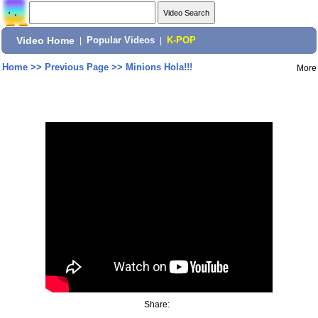
Video Home
|
Popular Videos
|
K-POP
Home
>>
Previous Page
>>
Minions Hola!!!
More
Share: