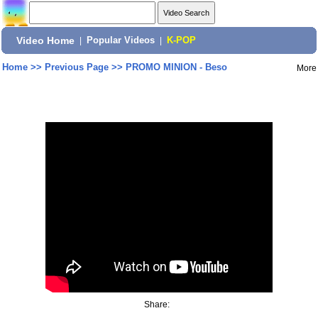
Video Home
|
Popular Videos
|
K-POP
Home
>>
Previous Page
>>
PROMO MINION - Beso
More
Share: