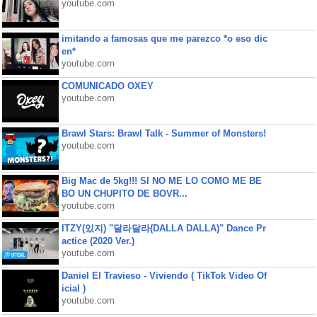
youtube.com
imitando a famosas que me parezco *o eso dic
en*
youtube.com
COMUNICADO OXEY
youtube.com
Brawl Stars: Brawl Talk - Summer of Monsters!
youtube.com
Big Mac de 5kg!!! SI NO ME LO COMO ME BE
BO UN CHUPITO DE BOVR...
youtube.com
ITZY(있지) "달라달라(DALLA DALLA)" Dance Pr
actice (2020 Ver.)
youtube.com
Daniel El Travieso - Viviendo ( TikTok Video Of
icial )
youtube.com