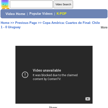
Video Home
|
Popular Videos
|
K-POP
Home
>>
Previous Page
>>
Copa América: Cuartos de Final: Chile
1 - 0 Uruguay
More
Share: