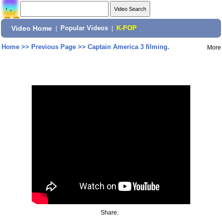
Video Home
|
Popular Videos
|
K-POP
Home
>>
Previous Page
>>
Captain America 3 filming.
More
Share: