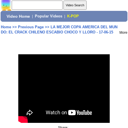
Video Home
|
Popular Videos
|
K-POP
Home
>>
Previous Page
>>
LA MEJOR COPA AMERICA DEL MUN
DO: EL CRACK CHILENO ESCABIO CHOCO Y LLORO - 17-06-15
More
Share: