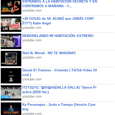
ENTRAMOS A LA HABITACIÓN SECRETA Y EN
CONTRAMOS A MARIANA - Y...
youtube.com
+20 COSAS de SE ACABÓ que JAMÁS CONT
É!!??| Katie Angel
youtube.com
REMODELANDO MI HABITACIÓN: EXTREMO
youtube.com
Rels B, Morad - NO TE IMAGINAS
youtube.com
Daniel El Travieso - Viviendo ( TikTok Video Of
icial )
youtube.com
ITZY(있지) "달라달라(DALLA DALLA)" Dance Pr
actice (2020 Ver.)
youtube.com
Ke Personajes - Justo a Tiempo (Versión Cum
bia)
youtube.com