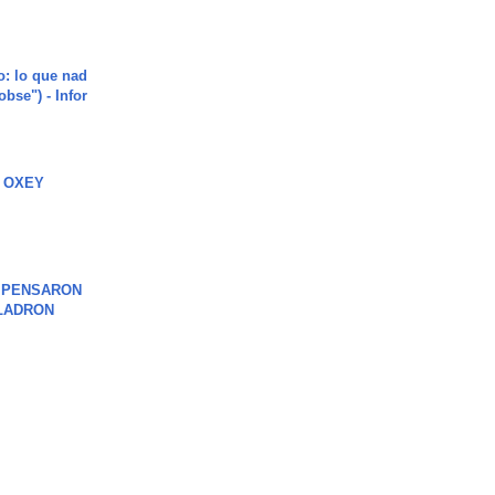
o: lo que nad
"obse") - Infor
 OXEY
S PENSARON
LADRON