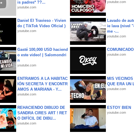
is padres* ??...
youtube.com
youtube.com
Daniel El Travieso - Vivien
Lavado de aut
do ( TikTok Video Oficial )
ie lava (nivel 
youtube.com
me -...
youtube.com
Gasté 100,000 USD haciend
COMUNICADO
o este video! | Salomondri
youtube.com
n
youtube.com
ENTRAMOS A LA HABITAC
MIS VECINO
IÓN SECRETA Y ENCONTR
QUE ERA UN 
AMOS A MARIANA - Y...
youtube.com
youtube.com
REHACIENDO DIBUJO DE
ESTOY BIEN
SANDRA CIRES ART ! RET
youtube.com
O DIFÍCIL DE DIBU...
youtube.com