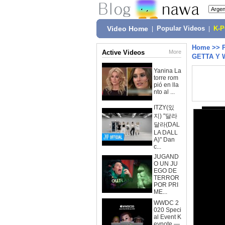
Video Home
|
Popular Videos
|
K-
Home
>>
Active Videos
More
GETTA Y 
Yanina La
torre rom
pió en lla
nto al ...
ITZY(있
지) "달라
달라(DAL
LA DALL
A)" Dan
c...
JUGAND
O UN JU
EGO DE
TERROR
POR PRI
ME...
WWDC 2
020 Speci
al Event K
eynote —