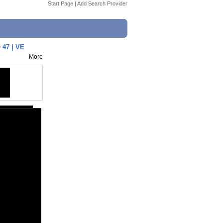
Start Page
|
Add Search Provider
47 | VE
More