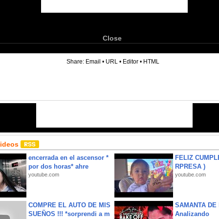
Close
6
Share:
Email
•
URL
•
Editor
•
HTML
Videos
encerrada en el ascensor *
FELIZ CUMPL
por dos horas* ahre
RPRESA )
youtube.com
youtube.com
COMPRE EL AUTO DE MIS
SAMANTA DE 
SUEÑOS !!! *sorprendi a m
Analizando