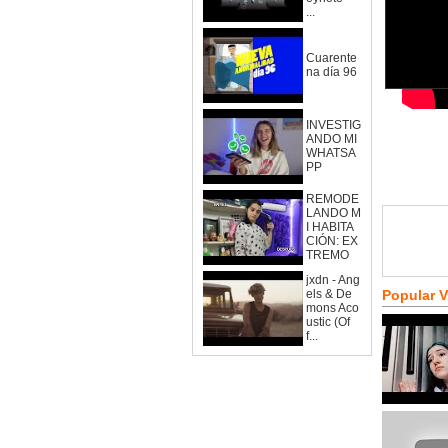
...
Cuarente
na día 96
INVESTIG
ANDO MI
WHATSA
PP
REMODE
LANDO M
I HABITA
CIÓN: EX
TREMO
jxdn - Ang
els & De
Popular 
mons Aco
ustic (Of
f...