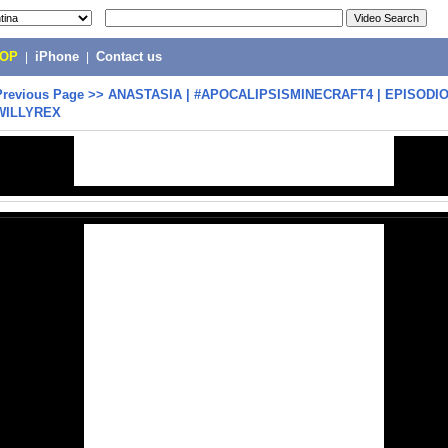
POP
|
iPhone
|
Contact us
Previous Page
>>
ANASTASIA | #APOCALIPSISMINECRAFT4 | EPISODIO 
WILLYREX