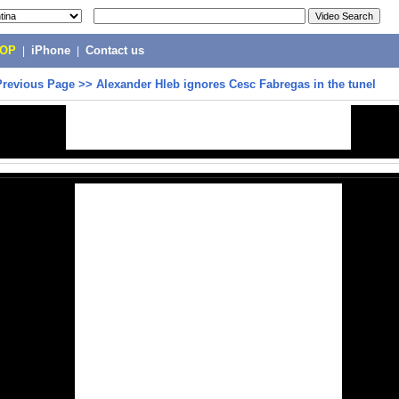
POP
|
iPhone
|
Contact us
Previous Page
>>
Alexander Hleb ignores Cesc Fabregas in the tunel