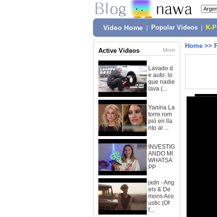
Video Home
|
Popular Videos
|
K-
Home
>>
Active Videos
More
Lavado d
e auto: lo
que nadie
lava (...
Yanina La
torre rom
pió en lla
nto al ...
INVESTIG
ANDO MI
WHATSA
PP
jxdn - Ang
els & De
mons Aco
ustic (Of
f...