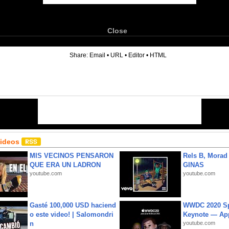
Close
6
Share:
Email
•
URL
•
Editor
•
HTML
Videos
MIS VECINOS PENSARON
Rels B, Morad
QUE ERA UN LADRON
GINAS
youtube.com
youtube.com
Gasté 100,000 USD haciend
WWDC 2020 Sp
o este video! | Salomondri
Keynote — Ap
n
youtube.com