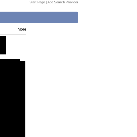
Start Page
|
Add Search Provider
More