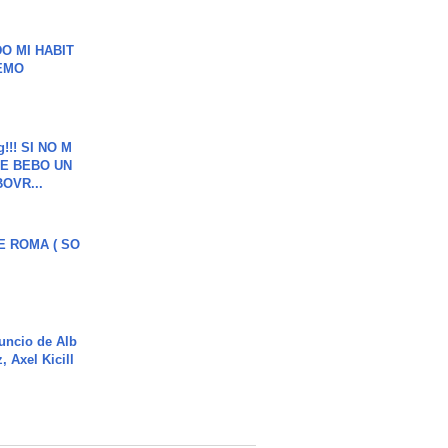
O MI HABIT
EMO
g!!! SI NO M
E BEBO UN
OVR...
E ROMA ( SO
uncio de Alb
, Axel Kicill