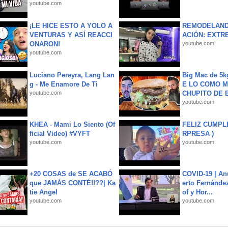
youtube.com
¡LE HICE ESTO A YOLO A
REMODELAND
VENTURAS Y ASÍ REACCI
ACIÓN: EXTR
ONARON!
youtube.com
youtube.com
Luciano Pereyra, Lang Lan
Big Mac de 5k
g - Me Enamore De Ti
E LO COMO M
youtube.com
CHUPITO DE B
youtube.com
KHEA - Mami Lo Siento (Of
FELIZ CUMPL
ficial Video) #VYFT
RPRESA )
youtube.com
youtube.com
+20 COSAS de SE ACABÓ
COVID-19 | An
que JAMÁS CONTÉ!!??| Ka
erto Fernández
tie Angel
of y Hor...
youtube.com
youtube.com