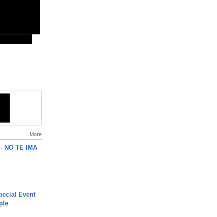
More
 - NO TE IMA
ecial Event
ple