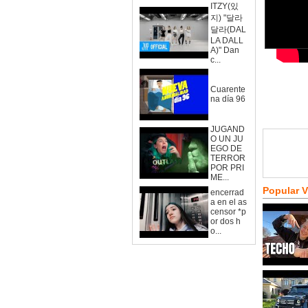
ITZY(있
지) "달라
달라(DAL
LA DALL
A)" Dan
c...
Cuarente
na día 96
JUGAND
O UN JU
EGO DE
TERROR
POR PRI
ME...
Popular 
encerrad
a en el as
censor *p
or dos h
o...