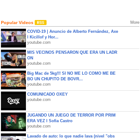
Popular Videos
More
COVID-19 | Anuncio de Alberto Fernández, Axe
l Kicillof y Hor...
youtube.com
MIS VECINOS PENSARON QUE ERA UN LADR
ON
youtube.com
Big Mac de 5kg!!! SI NO ME LO COMO ME BE
BO UN CHUPITO DE BOVR...
youtube.com
COMUNICADO OXEY
youtube.com
JUGANDO UN JUEGO DE TERROR POR PRIM
ERA VEZ l Sofia Castro
youtube.com
Lavado de auto: lo que nadie lava (nivel "obs