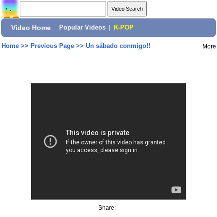
Video Home
|
Popular Videos
|
K-POP
Home
>>
Previous Page
>>
Un sábado conmigo!!
More
Share: