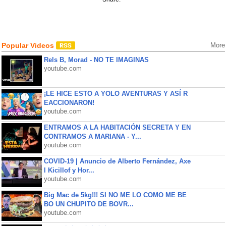
Popular Videos
More
Rels B, Morad - NO TE IMAGINAS
youtube.com
¡LE HICE ESTO A YOLO AVENTURAS Y ASÍ R
EACCIONARON!
youtube.com
ENTRAMOS A LA HABITACIÓN SECRETA Y EN
CONTRAMOS A MARIANA - Y...
youtube.com
COVID-19 | Anuncio de Alberto Fernández, Axe
l Kicillof y Hor...
youtube.com
Big Mac de 5kg!!! SI NO ME LO COMO ME BE
BO UN CHUPITO DE BOVR...
youtube.com