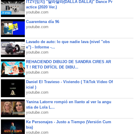
ITZY(있지) "달라달라(DALLA DALLA)" Dance Pr
actice (2020 Ver.)
youtube.com
Cuarentena día 96
youtube.com
Lavado de auto: lo que nadie lava (nivel "obs
e") - Informe -...
youtube.com
REHACIENDO DIBUJO DE SANDRA CIRES AR
T ! RETO DIFÍCIL DE DIBU...
youtube.com
Daniel El Travieso - Viviendo ( TikTok Video Of
icial )
youtube.com
Yanina Latorre rompió en llanto al ver la angu
stia de Lola L...
youtube.com
Ke Personajes - Justo a Tiempo (Versión Cum
bia)
youtube.com