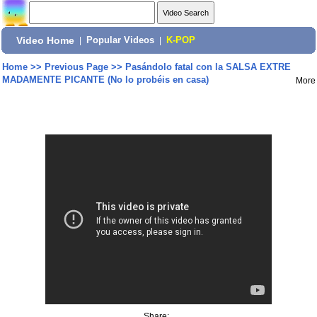
Video Home
|
Popular Videos
|
K-POP
Home
>>
Previous Page
>>
Pasándolo fatal con la SALSA EXTRE
MADAMENTE PICANTE (No lo probéis en casa)
More
Share: