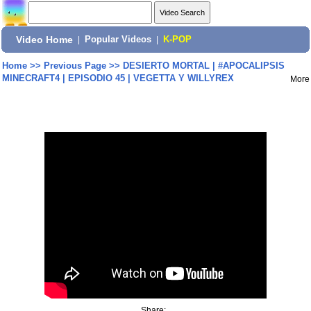
Video Home
|
Popular Videos
|
K-POP
Home
>>
Previous Page
>>
DESIERTO MORTAL | #APOCALIPSIS
MINECRAFT4 | EPISODIO 45 | VEGETTA Y WILLYREX
More
Share: