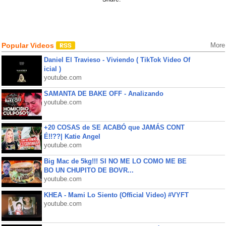
Popular Videos
More
Daniel El Travieso - Viviendo ( TikTok Video Of
icial )
youtube.com
SAMANTA DE BAKE OFF - Analizando
youtube.com
+20 COSAS de SE ACABÓ que JAMÁS CONT
É!!??| Katie Angel
youtube.com
Big Mac de 5kg!!! SI NO ME LO COMO ME BE
BO UN CHUPITO DE BOVR...
youtube.com
KHEA - Mami Lo Siento (Official Video) #VYFT
youtube.com