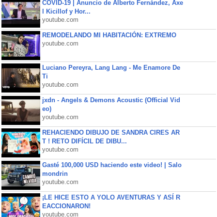
COVID-19 | Anuncio de Alberto Fernández, Axe
l Kicillof y Hor...
youtube.com
REMODELANDO MI HABITACIÓN: EXTREMO
youtube.com
Luciano Pereyra, Lang Lang - Me Enamore De
Ti
youtube.com
jxdn - Angels & Demons Acoustic (Official Vid
eo)
youtube.com
REHACIENDO DIBUJO DE SANDRA CIRES AR
T ! RETO DIFÍCIL DE DIBU...
youtube.com
Gasté 100,000 USD haciendo este video! | Salo
mondrin
youtube.com
¡LE HICE ESTO A YOLO AVENTURAS Y ASÍ R
EACCIONARON!
youtube.com