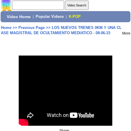
Video Home
|
Popular Videos
|
K-POP
Home
>>
Previous Page
>>
LOS NUEVOS TRENES 0KM Y UNA CL
ASE MAGISTRAL DE OCULTAMIENTO MEDIATICO - 08-06-15
More
Share: