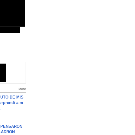
More
UTO DE MIS
orprendi a m
.
S PENSARON
LADRON