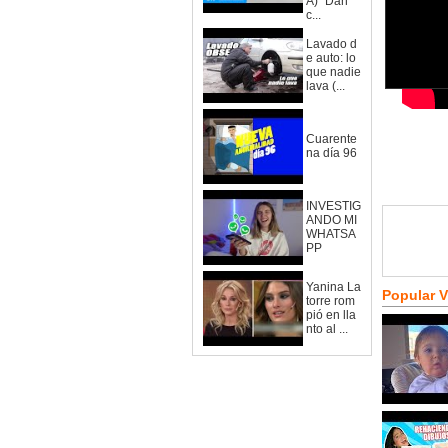
A)" Dan
c...
Lavado d
e auto: lo
que nadie
lava (...
Cuarente
na día 96
INVESTIG
ANDO MI
WHATSA
PP
Yanina La
Popular 
torre rom
pió en lla
nto al ...