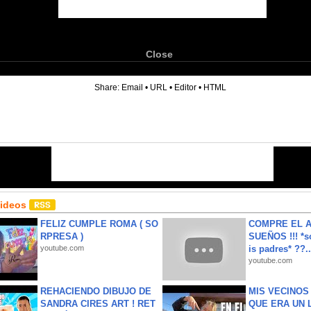
Close
6
Share:
Email
•
URL
•
Editor
•
HTML
Videos
FELIZ CUMPLE ROMA ( SO
COMPRE EL A
RPRESA )
SUEÑOS !!! *s
youtube.com
is padres* ??..
youtube.com
REHACIENDO DIBUJO DE
MIS VECINO
SANDRA CIRES ART ! RET
QUE ERA UN 