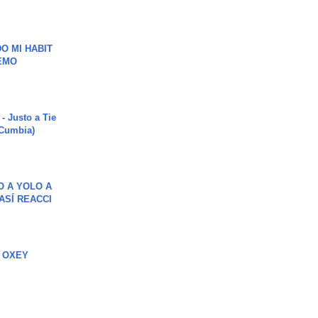
O MI HABIT
EMO
- Justo a Tie
 Cumbia)
O A YOLO A
ASÍ REACCI
 OXEY