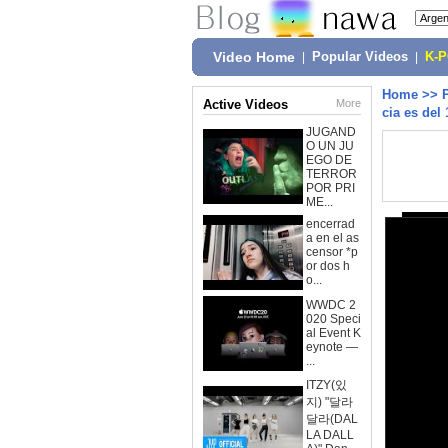
Video Home
|
Popular Videos
|
K-
Home
>>
Active Videos
More
cia es del
JUGAND
O UN JU
EGO DE
TERROR
POR PRI
ME...
encerrad
a en el as
censor *p
or dos h
o...
WWDC 2
020 Speci
al Event K
eynote —
...
ITZY(있
지) "달라
달라(DAL
LA DALL