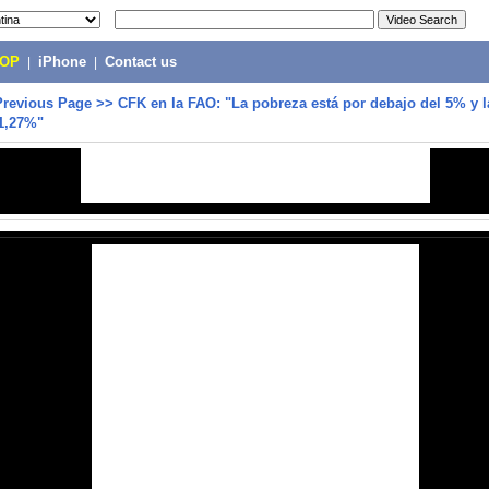
POP
|
iPhone
|
Contact us
Previous Page
>>
CFK en la FAO: "La pobreza está por debajo del 5% y l
 1,27%"