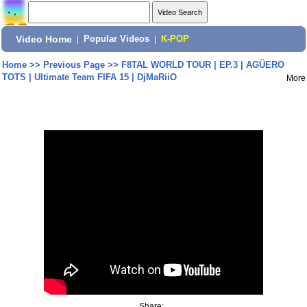
Video Home
|
Popular Videos
|
K-POP
Home
>>
Previous Page
>>
F8TAL WORLD TOUR | EP.3 | AGÜERO
TOTS | Ultimate Team FIFA 15 | DjMaRiiO
More
Share: