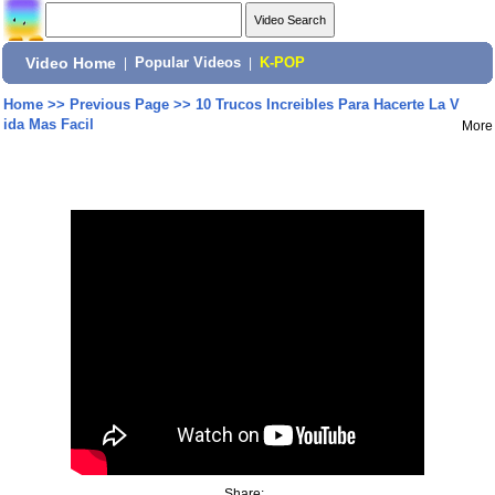
Video Home
|
Popular Videos
|
K-POP
Home
>>
Previous Page
>>
10 Trucos Increibles Para Hacerte La V
ida Mas Facil
More
Share: