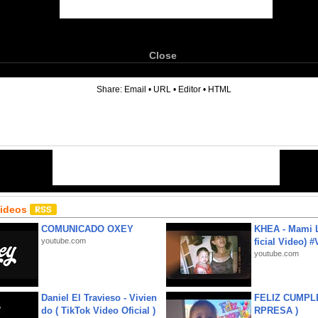
Close
6
Share:
Email
•
URL
•
Editor
•
HTML
Videos
COMUNICADO OXEY
KHEA - Mami L
youtube.com
ficial Video) 
youtube.com
Daniel El Travieso - Vivien
FELIZ CUMPL
do ( TikTok Video Oficial )
RPRESA )