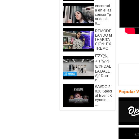
encerrad
a en el as
censor *p
or dos h
o...
REMODE
LANDO M
I HABITA
CIÓN: EX
TREMO
ITZY(있
지) "달라
달라(DAL
LA DALL
A)" Dan
c...
WWDC 2
020 Speci
Popular 
al Event K
eynote —
...