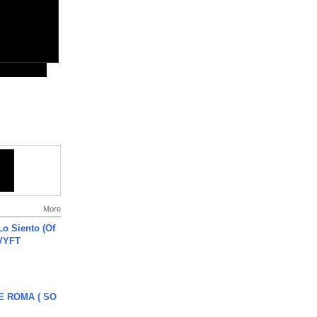
More
o Siento (Of
#VYFT
E ROMA ( SO