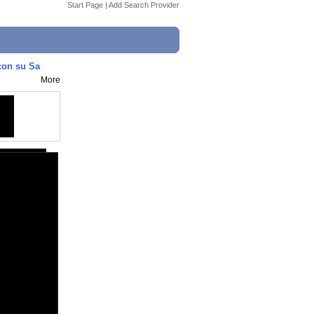
Start Page
|
Add Search Provider
con su Sa
More