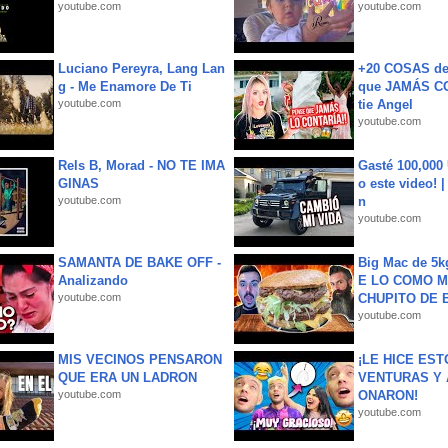
youtube.com
youtube.com
Luciano Pereyra, Lang Lan
+20 COSAS d
g - Me Enamore De Ti
que JAMÁS CO
youtube.com
tie Angel
youtube.com
Rels B, Morad - NO TE IMA
Gasté 100,000
GINAS
o este video! 
youtube.com
n
youtube.com
SAMANTA DE BAKE OFF -
Big Mac de 5k
Analizando
E LO COMO M
youtube.com
CHUPITO DE B
youtube.com
MIS VECINOS PENSARON
¡LE HICE EST
QUE ERA UN LADRON
VENTURAS Y 
youtube.com
ONARON!
youtube.com