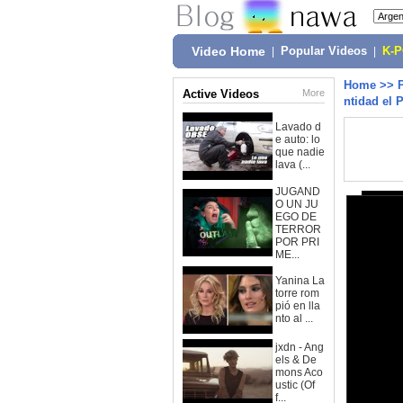
Video Home
|
Popular Videos
|
K-
Home
>>
Active Videos
More
ntidad el 
Lavado d
e auto: lo
que nadie
lava (...
JUGAND
O UN JU
EGO DE
TERROR
POR PRI
ME...
Yanina La
torre rom
pió en lla
nto al ...
jxdn - Ang
els & De
mons Aco
ustic (Of
f...