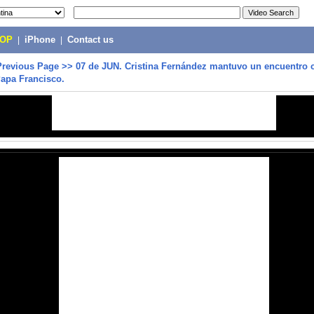
POP
|
iPhone
|
Contact us
Previous Page
>>
07 de JUN. Cristina Fernández mantuvo un encuentro 
Papa Francisco.