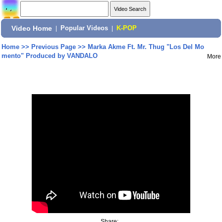
Video Home
|
Popular Videos
|
K-POP
Home
>>
Previous Page
>>
Marka Akme Ft. Mr. Thug "Los Del Mo
mento" Produced by VANDALO
More
Share: