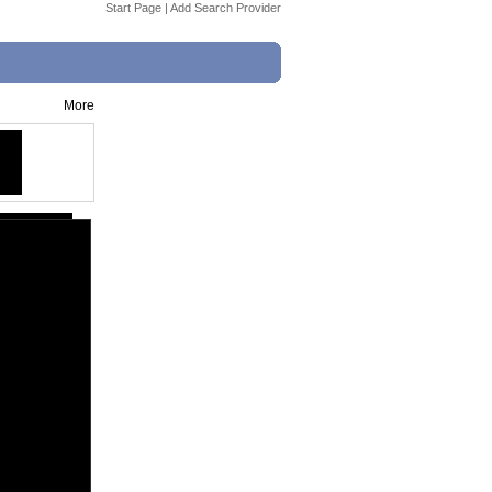
Start Page
|
Add Search Provider
More