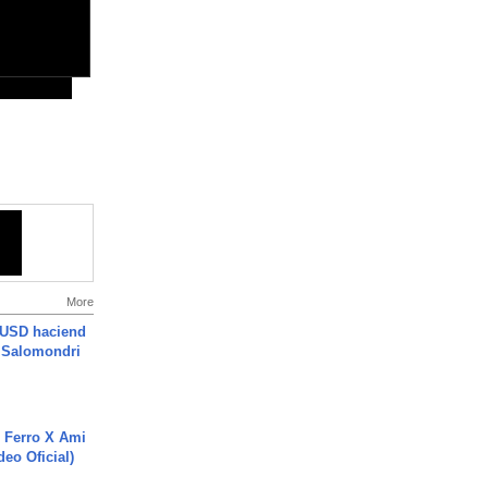
More
 USD haciend
| Salomondri
 Ferro X Ami
deo Oficial)