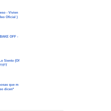
ieso - Vivien
eo Oficial )
BAKE OFF -
o Siento (Of
#VYFT
mosas que m
so dicen*