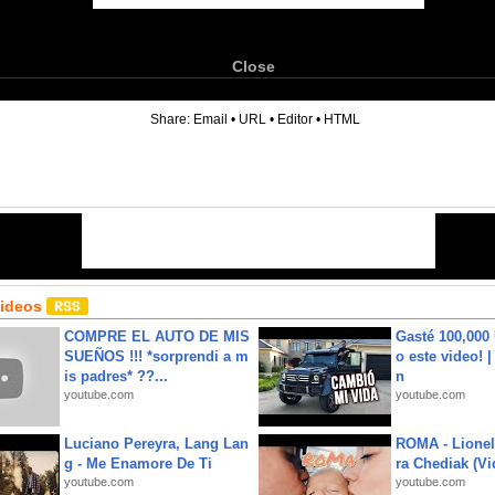
Close
6
Share:
Email
•
URL
•
Editor
•
HTML
Videos
COMPRE EL AUTO DE MIS
Gasté 100,000
SUEÑOS !!! *sorprendi a m
o este video! 
is padres* ??...
n
youtube.com
youtube.com
Luciano Pereyra, Lang Lan
ROMA - Lionel
g - Me Enamore De Ti
ra Chediak (Vi
youtube.com
youtube.com