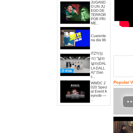
JUGAND
O UN JU
EGO DE
TERROR
POR PRI
ME...
Cuarente
na día 96
ITZY(있
지) "달라
달라(DAL
LA DALL
A)" Dan
c...
Popular 
WWDC 2
020 Speci
al Event K
eynote —
...