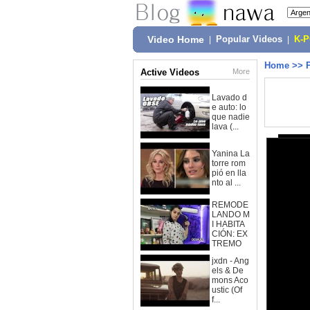
Video Home
|
Popular Videos
|
K-
Home
>>
Active Videos
More
Lavado d
e auto: lo
que nadie
lava (...
Yanina La
torre rom
pió en lla
nto al ...
REMODE
LANDO M
I HABITA
CIÓN: EX
TREMO
jxdn - Ang
els & De
mons Aco
ustic (Of
f...