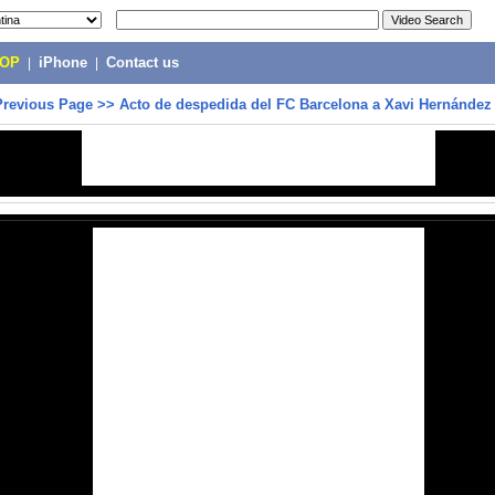
POP
|
iPhone
|
Contact us
Previous Page
>>
Acto de despedida del FC Barcelona a Xavi Hernández