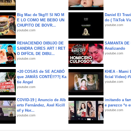
Big Mac de 5kg!!! SI NO M
Daniel El Trav
E LO COMO ME BEBO UN
do ( TikTok Vid
CHUPITO DE BOVR...
youtube.com
youtube.com
REHACIENDO DIBUJO DE
SAMANTA DE 
SANDRA CIRES ART ! RET
Analizando
O DIFÍCIL DE DIBU...
youtube.com
youtube.com
+20 COSAS de SE ACABÓ
KHEA - Mami L
que JAMÁS CONTÉ!!??| Ka
ficial Video) 
tie Angel
youtube.com
youtube.com
COVID-19 | Anuncio de Alb
imitando a fa
erto Fernández, Axel Kicill
e parezco *o e
of y Hor...
youtube.com
youtube.com