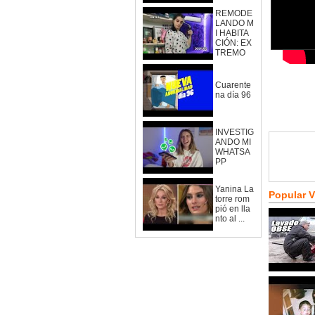
REMODE
LANDO M
I HABITA
CIÓN: EX
TREMO
Cuarente
na día 96
INVESTIG
ANDO MI
WHATSA
PP
Yanina La
Popular 
torre rom
pió en lla
nto al ...