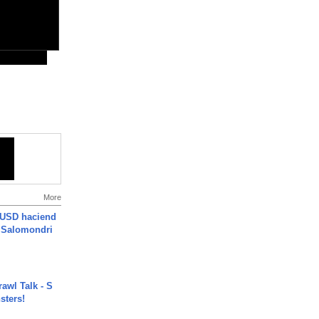
More
 USD haciend
| Salomondri
rawl Talk - S
sters!