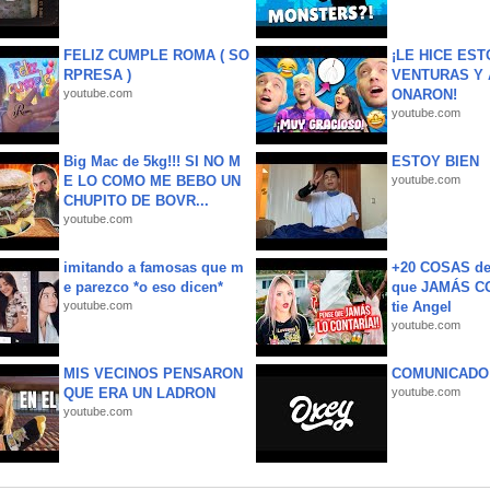
FELIZ CUMPLE ROMA ( SO
¡LE HICE EST
RPRESA )
VENTURAS Y 
youtube.com
ONARON!
youtube.com
Big Mac de 5kg!!! SI NO M
ESTOY BIEN
E LO COMO ME BEBO UN
youtube.com
CHUPITO DE BOVR...
youtube.com
imitando a famosas que m
+20 COSAS d
e parezco *o eso dicen*
que JAMÁS CO
youtube.com
tie Angel
youtube.com
MIS VECINOS PENSARON
COMUNICADO
QUE ERA UN LADRON
youtube.com
youtube.com