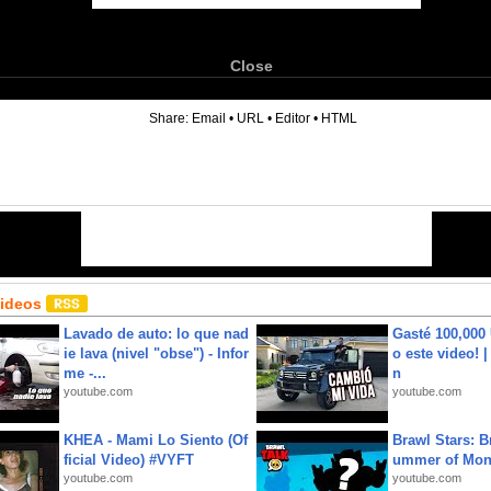
Close
6
Share:
Email
•
URL
•
Editor
•
HTML
Videos
Lavado de auto: lo que nad
Gasté 100,000
ie lava (nivel "obse") - Infor
o este video! 
me -...
n
youtube.com
youtube.com
KHEA - Mami Lo Siento (Of
Brawl Stars: B
ficial Video) #VYFT
ummer of Mon
youtube.com
youtube.com