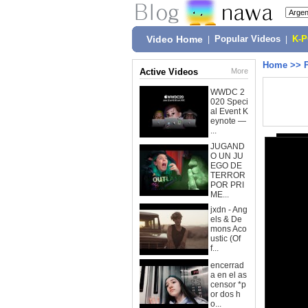
Video Home
|
Popular Videos
|
K-
Home
>>
Active Videos
More
WWDC 2
020 Speci
al Event K
eynote —
...
JUGAND
O UN JU
EGO DE
TERROR
POR PRI
ME...
jxdn - Ang
els & De
mons Aco
ustic (Of
f...
encerrad
a en el as
censor *p
or dos h
o...