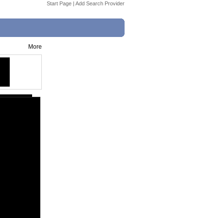
Start Page
|
Add Search Provider
More