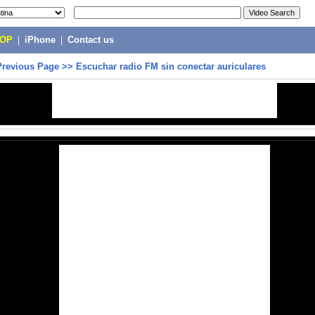
POP
|
iPhone
|
Contact us
Previous Page
>>
Escuchar radio FM sin conectar auriculares