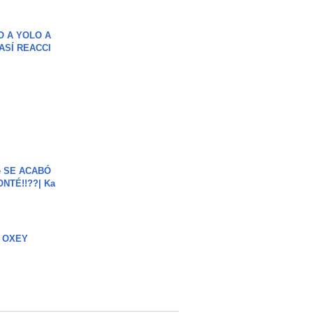
O A YOLO A
ASÍ REACCI
e SE ACABÓ
NTÉ!!??| Ka
 OXEY