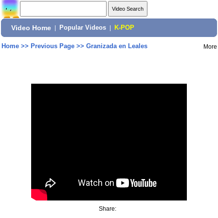
Video Home
|
Popular Videos
|
K-POP
Home
>>
Previous Page
>>
Granizada en Leales
More
Share: