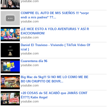
youtube.com
COMPRE EL AUTO DE MIS SUEÑOS !!! *sorpr
endi a mis padres* ??...
youtube.com
¡LE HICE ESTO A YOLO AVENTURAS Y ASÍ R
EACCIONARON!
youtube.com
Daniel El Travieso - Viviendo ( TikTok Video Of
icial )
youtube.com
Cuarentena día 96
youtube.com
Big Mac de 5kg!!! SI NO ME LO COMO ME BE
BO UN CHUPITO DE BOVR...
youtube.com
+20 COSAS de SE ACABÓ que JAMÁS CONT
É!!??| Katie Angel
youtube.com