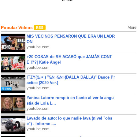
Popular Videos
More
MIS VECINOS PENSARON QUE ERA UN LADR
ON
youtube.com
+20 COSAS de SE ACABÓ que JAMÁS CONT
É!!??| Katie Angel
youtube.com
ITZY(있지) "달라달라(DALLA DALLA)" Dance Pr
actice (2020 Ver.)
youtube.com
Yanina Latorre rompió en llanto al ver la angu
stia de Lola L...
youtube.com
Lavado de auto: lo que nadie lava (nivel "obs
e") - Informe -...
youtube.com