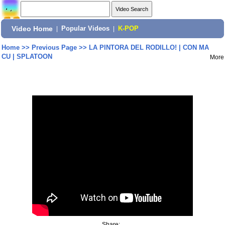
Video Home
|
Popular Videos
|
K-POP
Home
>>
Previous Page
>>
LA PINTORA DEL RODILLO! | CON MA
CU | SPLATOON
More
Share: