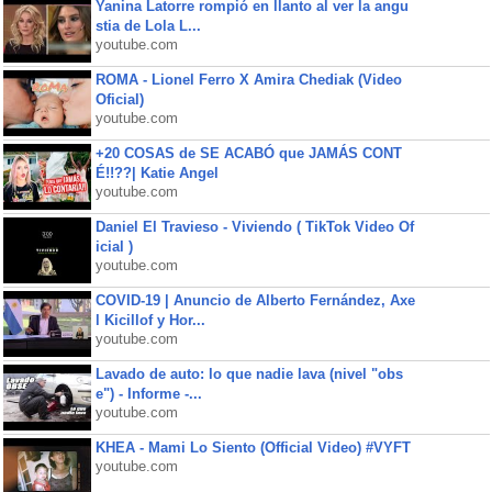
Yanina Latorre rompió en llanto al ver la angu
stia de Lola L...
youtube.com
ROMA - Lionel Ferro X Amira Chediak (Video
Oficial)
youtube.com
+20 COSAS de SE ACABÓ que JAMÁS CONT
É!!??| Katie Angel
youtube.com
Daniel El Travieso - Viviendo ( TikTok Video Of
icial )
youtube.com
COVID-19 | Anuncio de Alberto Fernández, Axe
l Kicillof y Hor...
youtube.com
Lavado de auto: lo que nadie lava (nivel "obs
e") - Informe -...
youtube.com
KHEA - Mami Lo Siento (Official Video) #VYFT
youtube.com