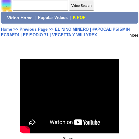
Video Home
|
Popular Videos
|
K-POP
Home
>>
Previous Page
>>
EL NIÑO MINERO | #APOCALIPSISMIN
ECRAFT4 | EPISODIO 31 | VEGETTA Y WILLYREX
More
Share: