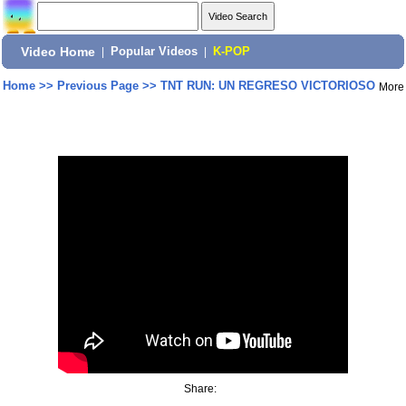
Video Home
|
Popular Videos
|
K-POP
Home
>>
Previous Page
>>
TNT RUN: UN REGRESO VICTORIOSO
More
Share: