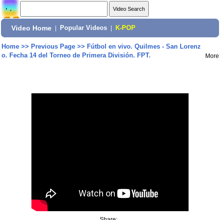
Video Home
|
Popular Videos
|
K-POP
Home
>>
Previous Page
>>
Fútbol en vivo. Quilmes - San Lorenz
o. Fecha 14 del Torneo de Primera División. FPT.
More
Share: