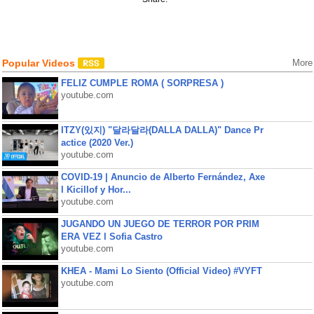
Popular Videos
More
FELIZ CUMPLE ROMA ( SORPRESA )
youtube.com
ITZY(있지) "달라달라(DALLA DALLA)" Dance Pr
actice (2020 Ver.)
youtube.com
COVID-19 | Anuncio de Alberto Fernández, Axe
l Kicillof y Hor...
youtube.com
JUGANDO UN JUEGO DE TERROR POR PRIM
ERA VEZ l Sofia Castro
youtube.com
KHEA - Mami Lo Siento (Official Video) #VYFT
youtube.com