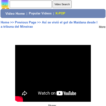
Video Home
|
Popular Videos
|
K-POP
Home
>>
Previous Page
>>
Así se vivió el gol de Maidana desde l
a tribuna del Mineirao
More
Share: