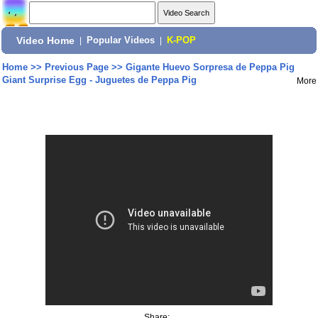
Video Home
|
Popular Videos
|
K-POP
Home
>>
Previous Page
>>
Gigante Huevo Sorpresa de Peppa Pig
Giant Surprise Egg - Juguetes de Peppa Pig
More
Share: