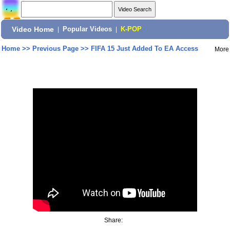
Video Home
|
Popular Videos
|
K-POP
Home
>>
Previous Page
>>
FIFA 15 Just Added To EA Access
More
Share: